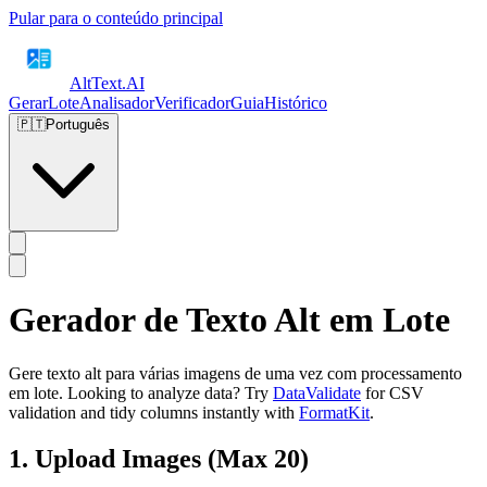
Pular para o conteúdo principal
AltText
.AI
Gerar
Lote
Analisador
Verificador
Guia
Histórico
🇵🇹
Português
Gerador de Texto Alt em Lote
Gere texto alt para várias imagens de uma vez com processamento
em lote. Looking to analyze data? Try
DataValidate
for CSV
validation and tidy columns instantly with
FormatKit
.
1. Upload Images (Max 20)